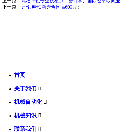
上一篇：
高校特色专业扶植点：会计学、国际经济取商业
:
下一篇：
迪伦·哈珀新秀合同高600万
:
销售热线
0523-87590811
联系电话：
0523-87590811
传真号码：0523-87686463
邮箱地址：
nj@jsnj.com
首页
关于我们

机械自动化

机械知识

联系我们
