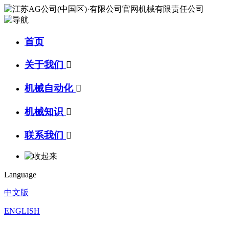
首页
关于我们

机械自动化

机械知识

联系我们

Language
中文版
ENGLISH