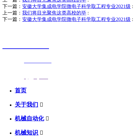
下一篇：
安徽大学集成电学院微电子科学取工程专业2021级
:
上一篇：
我们将目光聚焦这类高校的毕
:
下一篇：
安徽大学集成电学院微电子科学取工程专业2021级
:
销售热线
0523-87590811
联系电话：
0523-87590811
传真号码：0523-87686463
邮箱地址：
nj@jsnj.com
首页
关于我们

机械自动化

机械知识
